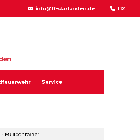
info@ff-daxlanden.de
112
nden
dfeuerwehr
Service
 - Müllcontainer